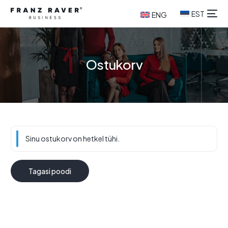
EST
ENG
Ostukorv
Sinu ostukorv on hetkel tühi.
Tagasi poodi