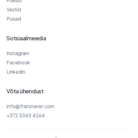
Püksid
Vestid
Pusad
Sotsiaalmeedia
Instagram
Facebook
Linkedin
Võta ühendust
info@franzraver.com
+372 5345 4264
0